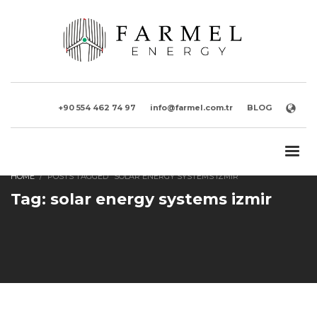
+90 554 462 74 97
info@farmel.com.tr
BLOG
HOME
POSTS TAGGED "SOLAR ENERGY SYSTEMS IZMIR"
Tag: solar energy systems izmir