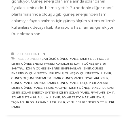
görülüyor. Güneş enerji planlamalarında solar panel
fiyatları izmir ciddi bir maliyettir. Bu nedenle diğer enerji
planlamalarında olduğu gibi güneş enerjisinden tam
anlamıyla faydalanılması için güneş ölçüm sistemleri izmir
kullanılarak detaylı fizibilite raporu hazırlaması gerekiyor.
Bu noktada son
PUBLISHED IN
GENEL
TAGGED UNDER:
ÇATI ÜSTÜ GÜNEŞ PANELI IZMIR
,
GEL PROJESI
IZMIR
,
GÜNEŞ ENERJI PANELI KURULUMU IZMIR
,
GÜNEŞ ENERJI
SANTRALI IZMIR
,
GÜNEŞ ENERJISI EKIPMANLARI IZMIR
,
GÜNEŞ
ENERJISI ÖLÇÜM SISTEMLERI IZMIR
,
GÜNEŞ ÖLÇÜ ISTASYONU IZMIR
,
GÜNEŞ ÖLÇÜM SISTEMLERI İZMIR
,
GÜNEŞ PANEL FIYATLARI IZMIR
,
GÜNEŞ PANELI MONTAJ IZMIR
,
GÜNEŞ PANELI ÖLÇÜM CIHAZLARI
IZMIR
,
GÜNEŞ PANELI PROJE MALIYETI IZMIR
,
GÜNEŞ PANELI TARLASI
IZMIR
,
SOLAR ENERGY SYSTEMS IZMIR
,
SOLAR PANEL FIYATLARI IZMIR
,
SOLAR SISTEM KURULUMU IZMIR
,
SOLAR TEST CIHAZLARI IZMIR
,
TAŞINABILIR SOLAR PANELLER IZMIR
,
YENILEBILIR ENERJI SISTEMLERI
IZMIR